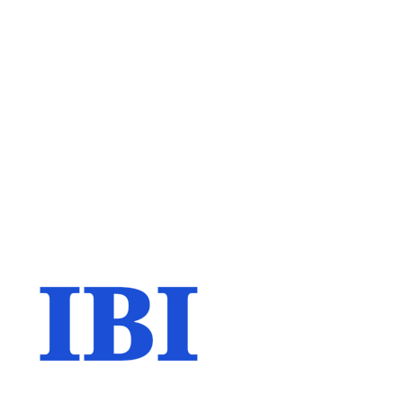
IBI
N
e
w
w
e
b
s
i
t
e
&